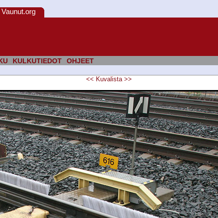
Vaunut.org
KU
KULKUTIEDOT
OHJEET
<<
Kuvalista
>>