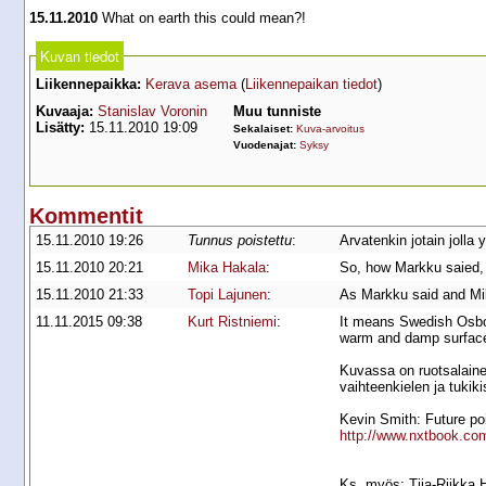
15.11.2010
What on earth this could mean?!
Kuvan tiedot
Liikennepaikka:
Kerava asema
(
Liikennepaikan tiedot
)
Kuvaaja:
Stanislav Voronin
Muu tunniste
Lisätty:
15.11.2010 19:09
Sekalaiset:
Kuva-arvoitus
Vuodenajat:
Syksy
Kommentit
15.11.2010 19:26
Tunnus poistettu
:
Arvatenkin jotain jolla
15.11.2010 20:21
Mika Hakala
:
So, how Markku saied, i
15.11.2010 21:33
Topi Lajunen
:
As Markku said and Mika
11.11.2015 09:38
Kurt Ristniemi
:
It means Swedish Osbor
warm and damp surfaces
Kuvassa on ruotsalain
vaihteenkielen ja tukikis
Kevin Smith: Future poi
http://www.nxtbook.com
Ks. myös: Tiia-Riikka H