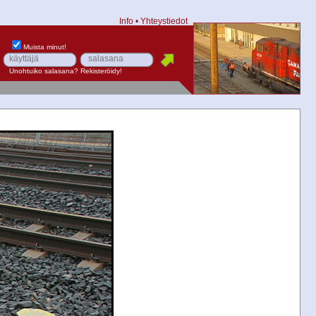
Info
•
Yhteystiedot
Muista minut!
Unohtuiko salasana?
Rekisteröidy!