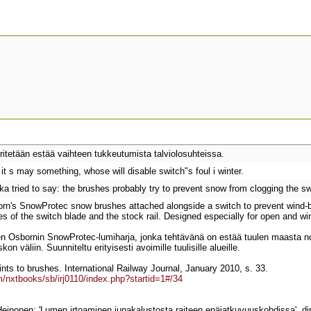
 yritetään estää vaihteen tukkeutumista talviolosuhteissa.
t s may something, whose will disable switch"s foul i winter.
 tried to say: the brushes probably try to prevent snow from clogging the swi
n's SnowProtec snow brushes attached alongside a switch to prevent wind-blow
 of the switch blade and the stock rail. Designed especially for open and wi
en Osbornin SnowProtec-lumiharja, jonka tehtävänä on estää tuulen maasta
kon väliin. Suunniteltu erityisesti avoimille tuulisille alueille.
nts to brushes. International Railway Journal, January 2010, s. 33.
/nxtbooks/sb/irj0110/index.php?startid=1#/34
einonen: 'Lumen irtoaminen junakalustosta raiteen epäjatkuvuuskohdissa', dip