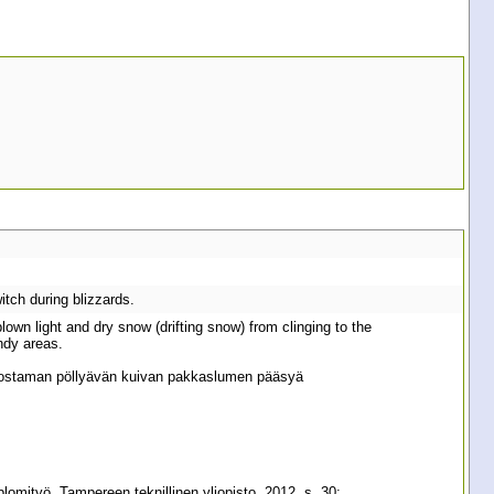
tch during blizzards.
n light and dry snow (drifting snow) from clinging to the
ndy areas.
 nostaman pöllyävän kuivan pakkaslumen pääsyä
lomityö, Tampereen teknillinen yliopisto, 2012, s. 30: