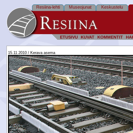
Resiina-lehti
Museojunat
Keskustelu
ETUSIVU
KUVAT
KOMMENTIT
HA
15.11.2010 / Kerava asema