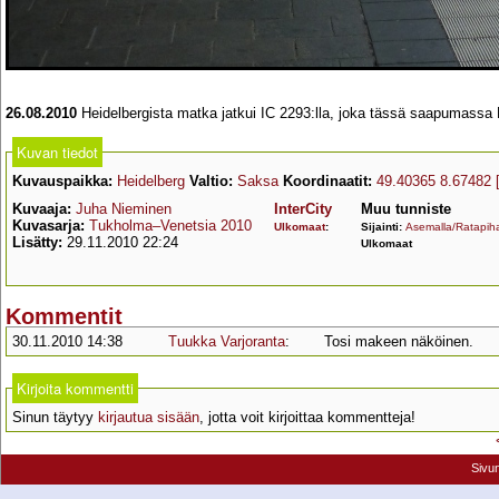
26.08.2010
Heidelbergista matka jatkui IC 2293:lla, joka tässä saapumassa H
Kuvan tiedot
Kuvauspaikka:
Heidelberg
Valtio:
Saksa
Koordinaatit:
49.40365 8.67482
Kuvaaja:
Juha Nieminen
InterCity
Muu tunniste
Kuvasarja:
Tukholma–Venetsia 2010
Ulkomaat
:
Sijainti:
Asemalla/Ratapiha
Lisätty:
29.11.2010 22:24
Ulkomaat
Kommentit
30.11.2010 14:38
Tuukka Varjoranta
:
Tosi makeen näköinen.
Kirjoita kommentti
Sinun täytyy
kirjautua sisään
, jotta voit kirjoittaa kommentteja!
Sivu