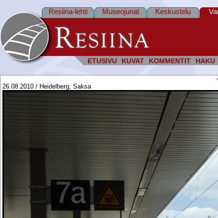
Resiina-lehti
Museojunat
Keskustelu
Va
ETUSIVU
KUVAT
KOMMENTIT
HAKU
26.08.2010 / Heidelberg, Saksa