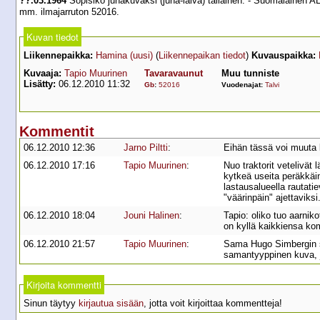
??.03.1964
Sopisiko junakuvaksi (juna-laiva) tällainen. - Suomalainen A
mm. ilmajarruton 52016.
Kuvan tiedot
Liikennepaikka:
Hamina (uusi)
(
Liikennepaikan tiedot
)
Kuvauspaikka:
Kuvaaja:
Tapio Muurinen
Tavaravaunut
Muu tunniste
Lisätty:
06.12.2010 11:32
Gb
:
52016
Vuodenajat:
Talvi
Kommentit
06.12.2010 12:36
Jarno Piltti
:
Eihän tässä voi muuta ku
06.12.2010 17:16
Tapio Muurinen
:
Nuo traktorit vetelivät
kytkeä useita peräkkäin
lastausalueella rautati
"väärinpäin" ajettaviksi
06.12.2010 18:04
Jouni Halinen
:
Tapio: oliko tuo aarni
on kyllä kaikkiensa kom
06.12.2010 21:57
Tapio Muurinen
:
Sama Hugo Simbergin su
samantyyppinen kuva, 
Kirjoita kommentti
Sinun täytyy
kirjautua sisään
, jotta voit kirjoittaa kommentteja!