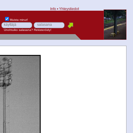
Info
•
Yhteystiedot
Muista minut!
Unohtuiko salasana?
Rekisteröidy!