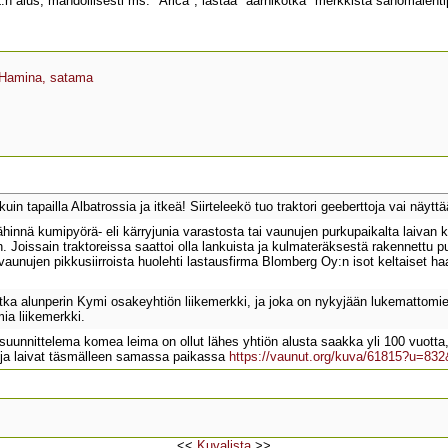
L:n alus, mahdollisesti ms. "Arica", lastaa "aarnikotka" merkkistä sanomaleh
Hamina, satama
in tapailla Albatrossia ja itkeä! Siirteleekö tuo traktori geeberttoja vai näytt
 lähinnä kumipyörä- eli kärryjunia varastosta tai vaunujen purkupaikalta laivan 
. Joissain traktoreissa saattoi olla lankuista ja kulmateräksestä rakennettu p
evaunujen pikkusiirroista huolehti lastausfirma Blomberg Oy:n isot keltaiset ha
.
kotka alunperin Kymi osakeyhtiön liikemerkki, ja joka on nykyjään lukemattom
ia liikemerkki.
unnittelema komea leima on ollut lähes yhtiön alusta saakka yli 100 vuotta,
ja laivat täsmälleen samassa paikassa
https://vaunut.org/kuva/61815?u=8
<<
Kuvalista
>>