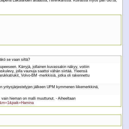
tipaperia Lakulahden altaassa, Hiirenkarissa. Kuvassa myös pari Gb:tä,
ääkö se vaan siltä?
kupeeseen. Kärryjä, jollainen kuvassakin näkyy, voitiin
uskulevy, jolla vaunuja saattoi vähän siirtää. Yleensä
arukkatrukit, Volvo-BM -merkkisiä, jotka oli rakennettu
ien yritysjärjestelyjen jälkeen UPM kymmenen liikemerkkinä,
 vain hieman on malli muuttunut. - Aiheeltaan
32&m=1&paik=Hamina