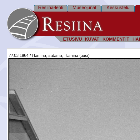
Resiina-lehti
Museojunat
Keskustelu
ETUSIVU
KUVAT
KOMMENTIT
HA
??.03.1964 / Hamina, satama, Hamina (uusi)