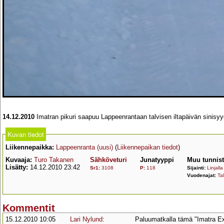
14.12.2010
Imatran pikuri saapuu Lappeenrantaan talvisen iltapäivän sinisy
Kuvan tiedot
Liikennepaikka:
Lappeenranta (uusi)
(
Liikennepaikan tiedot
)
Kuvaaja:
Turo Takanen
Sähköveturi
Junatyyppi
Muu tunnis
Lisätty:
14.12.2010 23:42
Sr1
:
3108
P
:
118
Sijainti:
Linjalla
Vuodenajat:
Tal
Kommentit
15.12.2010 10:05
Lari Nylund
:
Paluumatkalla tämä "Imatra E