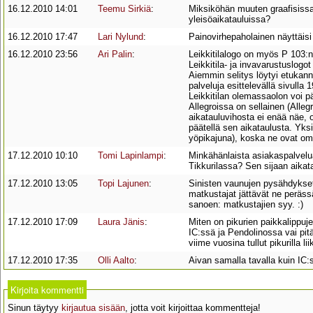
16.12.2010 14:01
Teemu Sirkiä
:
Miksiköhän muuten graafisissa
yleisöaikatauluissa?
16.12.2010 17:47
Lari Nylund
:
Painovirhepaholainen näyttäisi 
16.12.2010 23:56
Ari Palin
:
Leikkitilalogo on myös P 103:n
Leikkitila- ja invavarustuslogot
Aiemmin selitys löytyi etukanne
palveluja esittelevällä sivulla 
Leikkitilan olemassaolon voi p
Allegroissa on sellainen (Alle
aikatauluvihosta ei enää näe, 
päätellä sen aikataulusta. Yks
yöpikajuna), koska ne ovat om
17.12.2010 10:10
Tomi Lapinlampi
:
Minkähänlaista asiakaspalvelua 
Tikkurilassa? Sen sijaan aika
17.12.2010 13:05
Topi Lajunen
:
Sinisten vaunujen pysähdykset
matkustajat jättävät ne perässä
sanoen: matkustajien syy. :)
17.12.2010 17:09
Laura Jänis
:
Miten on pikurien paikkalippu
IC:ssä ja Pendolinossa vai pi
viime vuosina tullut pikurilla l
17.12.2010 17:35
Olli Aalto
:
Aivan samalla tavalla kuin IC
Kirjoita kommentti
Sinun täytyy
kirjautua sisään
, jotta voit kirjoittaa kommentteja!