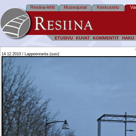
Resiina-lehti
Museojunat
Keskustelu
Va
ETUSIVU
KUVAT
KOMMENTIT
HAKU
14.12.2010 / Lappeenranta (uusi)