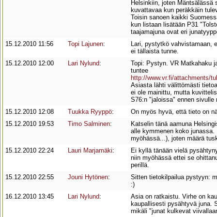
Helsinkiin, joten Mäntsälässä 
kuvattavaa kun peräkkäin tulev
Toisin sanoen kaikki Suomessa l
kun listaan lisätään P31 "Tolsto
taajamajuna ovat eri junatyypp
15.12.2010 11:56
Topi Lajunen
:
Lari, pystytkö vahvistamaan, 
ei tällaista tunne.
15.12.2010 12:00
Lari Nylund
:
Topi: Pystyn. VR Matkahaku ja 
tuntee
http://www.vr.fi/attachments/
Asiasta lähti välittömästi tiet
ei ole mainittu, mutta kuvitte
S76:n "jaloissa" ennen sivull
15.12.2010 12:08
Tuukka Ryyppö
:
On myös hyvä, että tieto on näi
15.12.2010 19:53
Timo Salminen
:
Katselin tänä aamuna Helsingis
alle kymmenen koko junassa. Lä
myöhässä...), joten määrä tuski
15.12.2010 22:24
Lauri Marjamäki
:
Ei kyllä tänään vielä pysähtyny
niin myöhässä ettei se ohittan
perillä.
15.12.2010 22:55
Jouni Hytönen
:
Sitten tietokilpailua pystyyn: 
:)
16.12.2010 13:45
Lari Nylund
:
Asia on ratkaistu. Virhe on ka
kaupallisesti pysähtyvä juna.
mikäli "junat kulkevat viivallaa