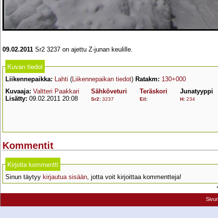
09.02.2011
Sr2 3237 on ajettu Z-junan keulille.
Kuvan tiedot
Liikennepaikka:
Lahti
(
Liikennepaikan tiedot
)
Ratakm:
130+000
Kuvaaja:
Valtteri Paakkari
Sähköveturi
Teräskori
Junatyyppi
Lisätty:
09.02.2011 20:08
Sr2
:
3237
Eil
:
H
:
234
Kommentit
Kirjoita kommentti
Sinun täytyy
kirjautua sisään
, jotta voit kirjoittaa kommentteja!
Sivu