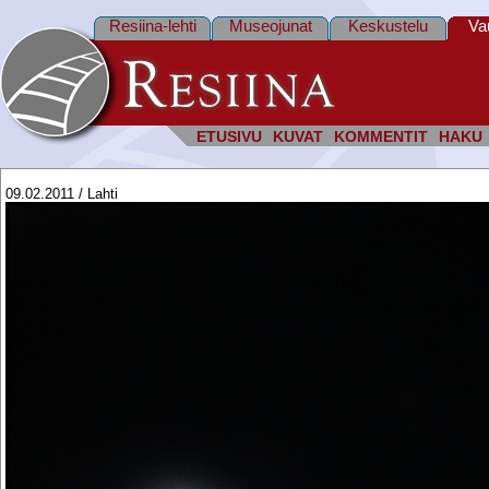
Resiina-lehti
Museojunat
Keskustelu
Va
ETUSIVU
KUVAT
KOMMENTIT
HAKU
09.02.2011 / Lahti