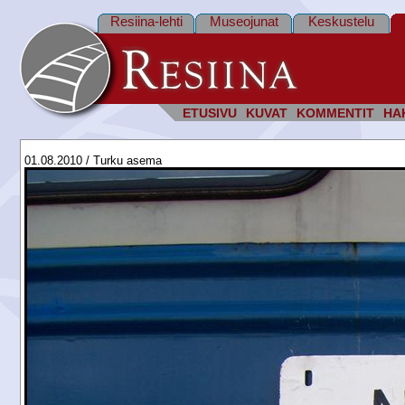
Resiina-lehti
Museojunat
Keskustelu
ETUSIVU
KUVAT
KOMMENTIT
HA
01.08.2010 / Turku asema