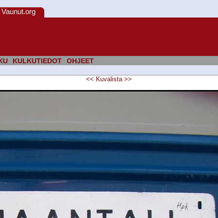
Vaunut.org
KU
KULKUTIEDOT
OHJEET
<<
Kuvalista
>>