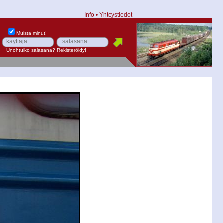
Info
•
Yhteystiedot
Muista minut!
Unohtuiko salasana?
Rekisteröidy!