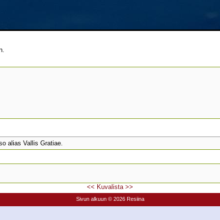
n.
o alias Vallis Gratiae.
<<
Kuvalista
>>
Sivun alkuun
© 2026 Resiina