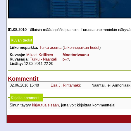
01.08.2010
Tällaisia määränpääkilpia soisi Turussa useimminkin näkyvä
Kuvan tiedot
Liikennepaikka:
Turku asema
(
Liikennepaikan tiedot
)
Kuvaaja:
Mikael Koillinen
Moottorivaunu
Kuvasarja:
Turku - Naantali
Dm7
:
Lisätty:
12.03.2011 22:20
Kommentit
02.06.2018 15:48
Esa J. Rintamäki
:
Naantali, eli Armonlaaks
Kirjoita kommentti
Sinun täytyy
kirjautua sisään
, jotta voit kirjoittaa kommentteja!