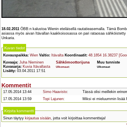
18.02.2011
ÖBB:n kalustoa Wienin eteläisellä rautatieasemalla. Tämä Bombardi
asiassa myös aivan Itävallan kaakkoisosassa on pari rataosaa sähköistetty Un
Unkaria.
Kuvan tiedot
Kuvauspaikka:
Wien
Valtio:
Itävalta
Koordinaatit:
48.1854 16.38237
[Goo
Kuvaaja:
Juha Nieminen
Sähkömoottorijuna
Muu tunniste
Kuvasarja:
Kuvia Itävallasta
Ulkomaat
:
Ulkomaat
Lisätty:
03.04.2011 17:51
Kommentit
17.05.2014 13:44
Simo Haavisto
:
Tässä olisi meillekin erino
17.05.2014 13:59
Topi Lajunen
:
Miksi ei mieluummin lisää Fl
Kirjoita kommentti
Sinun täytyy
kirjautua sisään
, jotta voit kirjoittaa kommentteja!