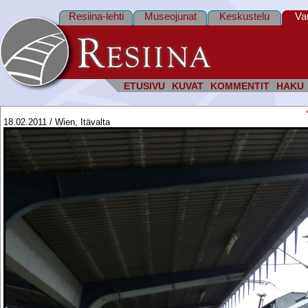
Resiina-lehti
Museojunat
Keskustelu
Va
ETUSIVU
KUVAT
KOMMENTIT
HAKU
18.02.2011 / Wien, Itävalta