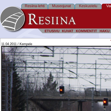
Resiina-lehti
Museojunat
Keskustelu
Va
ETUSIVU
KUVAT
KOMMENTIT
HAKU
11.04.2011 / Kempele