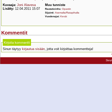
Kuvaaja:
Joni Alavesa
Muu tunniste
Lisätty:
12.04.2011 15:07
Rautatieinfra:
Opastin
Sijainti:
Asemalla/Ratapihalla
Vuodenajat:
Kevät
Kommentit
Kirjoita kommentti
Sinun täytyy
kirjautua sisään
, jotta voit kirjoittaa kommentteja!
Sivu