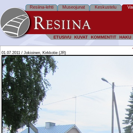
Resiina-lehti
Museojunat
Keskustelu
Va
ETUSIVU
KUVAT
KOMMENTIT
HAKU
01.07.2011 / Jokioinen, Kirkkotie (JR)