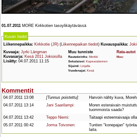
01.07.2011
MORE Kirkkotien tasoylikäytävässä
Kuvan tiedot
Liikennepaikka:
Kirkkotie (JR)
(
Liikennepaikan tiedot
)
Kuvauspaikka:
Joki
Kuvaaja:
Jyrki Längman
Muu tunniste
Rata-autot
Kuvasarja:
Kesä 2011 Jokioisilla
Rautatieinfra:
Merkki
Muu
:
Lisätty:
04.07.2011 11:15
Sekalaiset:
Kapearaiteinen
Sijainti:
Linjalla
Vuodenajat:
Kesä
Kommentit
04.07.2011 13:08
[Tunnus poistettu]
:
Harvoin nähty kuva, Moreha
04.07.2011 13:14
Jani Saarilampi
:
Moren esteraivain muistutta
tuommoista saada?
04.07.2011 13:42
Teppo Niemi
:
Taitaapi esteenraivaaja oll
05.07.2011 00:42
Jorma Toivonen
:
Tuntien "konepajan" työnla
laita.