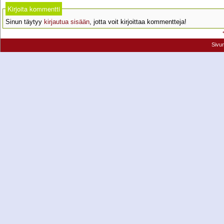
Kirjoita kommentti
Sinun täytyy
kirjautua sisään
, jotta voit kirjoittaa kommentteja!
Sivu