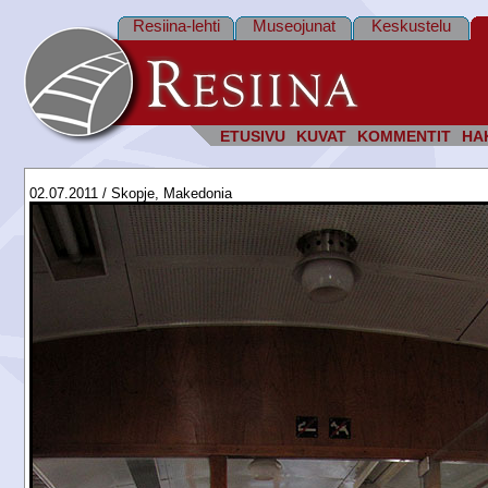
Resiina-lehti
Museojunat
Keskustelu
ETUSIVU
KUVAT
KOMMENTIT
HA
02.07.2011 / Skopje, Makedonia