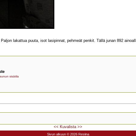
aljon lakattua puuta, isot lasipinnat, pehmeät penkit. Tällä junan 892 ainoa
ste
aunun sisätila
<<
Kuvalista
>>
Sivun alkuun
© 2026 Resiina