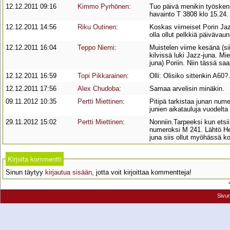
12.12.2011 09:16
Kimmo Pyrhönen
:
Tuo päivä menikin työskenn
havainto T 3808 klo 15.24.
12.12.2011 14:56
Riku Outinen
:
Koskas viimeiset Porin Jaz
olla ollut pelkkiä päivävaun
12.12.2011 16:04
Teppo Niemi
:
Muistelen viime kesänä (si
kilvissä luki Jazz-juna. Mie
juna) Poriin. Niin tässä s
12.12.2011 16:59
Topi Pikkarainen
:
Olli: Olisiko sittenkin A60
12.12.2011 17:56
Alex Chudoba
:
Samaa arvelisin minäkin.
09.11.2012 10:35
Pertti Miettinen
:
Pitipä tarkistaa junan nume
junien aikatauluja vuodelta
29.11.2012 15:02
Pertti Miettinen
:
Nonniin.Tarpeeksi kun etsii 
numeroksi M 241. Lähtö Hel
juna siis ollut myöhässä ko
Kirjoita kommentti
Sinun täytyy
kirjautua sisään
, jotta voit kirjoittaa kommentteja!
Sivu