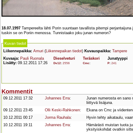
18.07.1997
Tampereelta lähti Porin suuntaan tavallista pitempi perjantaijuna
tuskin se on Poriin menossa. Tunnistaako joku junan numeron?
Kuvan tiedot
Liikennepaikka:
Amuri
(
Liikennepaikan tiedot
)
Kuvauspaikka:
Tampere
Kuvaaja:
Pauli Ruonala
Dieselveturi
Teräskori
Junatyyppi
Lisätty:
09.12.2011 17:26
Dv12
:
2556
Cmc
:
P
:
241
Kommentit
09.12.2011 17:32
Johannes Erra
:
Junan numerosta en sano mi
liittyvä lisäjuna.
09.12.2011 23:45
Olli Keski-Rahkonen
:
Ekana on Cmc ja viidentenä 
10.12.2011 00:17
Jorma Rauhala
:
Hyvin tehty aikataulu, vaa
10.12.2011 19:11
Johannes Erra
:
Hämärästi muistan tuota j
yksityiskohdat ovatkin sitt