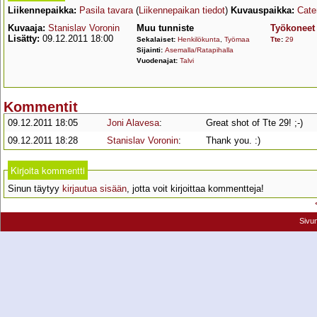
Liikennepaikka:
Pasila tavara
(
Liikennepaikan tiedot
)
Kuvauspaikka:
Cate
Kuvaaja:
Stanislav Voronin
Muu tunniste
Työkoneet
Lisätty:
09.12.2011 18:00
Sekalaiset:
Henkilökunta
,
Työmaa
Tte
:
29
Sijainti:
Asemalla/Ratapihalla
Vuodenajat:
Talvi
Kommentit
09.12.2011 18:05
Joni Alavesa
:
Great shot of Tte 29! ;-)
09.12.2011 18:28
Stanislav Voronin
:
Thank you. :)
Kirjoita kommentti
Sinun täytyy
kirjautua sisään
, jotta voit kirjoittaa kommentteja!
Sivu