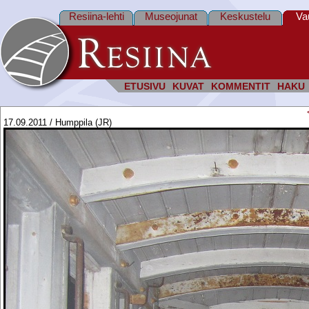
Resiina-lehti
Museojunat
Keskustelu
Va
ETUSIVU
KUVAT
KOMMENTIT
HAKU
17.09.2011 / Humppila (JR)