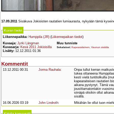
17.09.2011
Sisäkuva Jokioisten rautatien lumiaurasta, nykyään tämä kyseine
Kuvan tiedot
Liikennepaikka:
Humppila (JR)
(
Liikennepaikan tiedot
)
Kuvaaja:
Jyrki Längman
Muu tunniste
Kuvasarja:
Kesä 2011 Jokioisilla
Sekalaiset:
Kapearaiteinen
,
Vaunun sisätila
Lisätty:
12.12.2011 01:36
Kommentit
13.12.2011 00:31
Jorma Rauhala
:
Onpa tullut kerran matkus
tukea ottaneena Humppila
kesti vielä tuntitolkulla (m
kapearaiteisen rautatien bi
aikana pystynyt. Tämä vau
jousittamatontakin vuosima
siinäpä olisikin ollut aik
sisällä.
16.06.2026 03:19
John Lindroth
:
Mikähän lie ollut tuon mie
Kirjoita kommentti