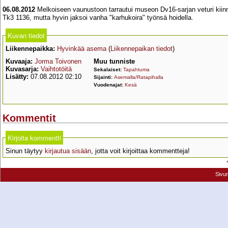
06.08.2012
Melkoiseen vaunustoon tarrautui museon Dv16-sarjan veturi kiinni
Tk3 1136, mutta hyvin jaksoi vanha "karhukoira" työnsä hoidella.
Kuvan tiedot
Liikennepaikka:
Hyvinkää asema
(
Liikennepaikan tiedot
)
Kuvaaja:
Jorma Toivonen
Muu tunniste
Kuvasarja:
Vaihtotöitä
Sekalaiset:
Tapahtuma
Lisätty:
07.08.2012 02:10
Sijainti:
Asemalla/Ratapihalla
Vuodenajat:
Kesä
Kommentit
Kirjoita kommentti
Sinun täytyy
kirjautua sisään
, jotta voit kirjoittaa kommentteja!
Sivu