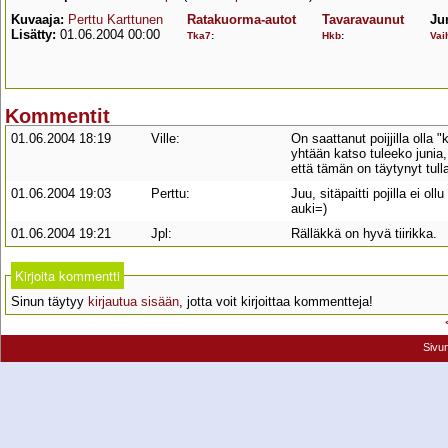
Kuvaaja:
Perttu Karttunen
Ratakuorma-autot
Tavaravaunut
Ju
Lisätty:
01.06.2004 00:00
Tka7
:
Hkb
:
Vai
Kommentit
01.06.2004 18:19
Ville:
On saattanut poijjilla olla
yhtään katso tuleeko junia,
että tämän on täytynyt tull
01.06.2004 19:03
Perttu:
Juu, sitäpaitti pojilla ei ol
auki=)
01.06.2004 19:21
Jpl:
Rälläkkä on hyvä tiirikka.
Kirjoita kommentti
Sinun täytyy
kirjautua sisään
, jotta voit kirjoittaa kommentteja!
Sivu