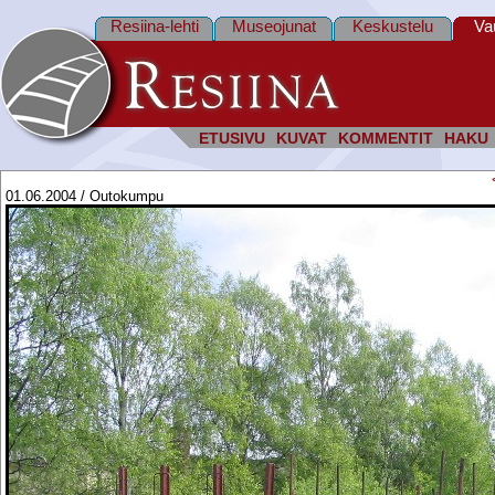
Resiina-lehti
Museojunat
Keskustelu
Va
ETUSIVU
KUVAT
KOMMENTIT
HAKU
01.06.2004 / Outokumpu