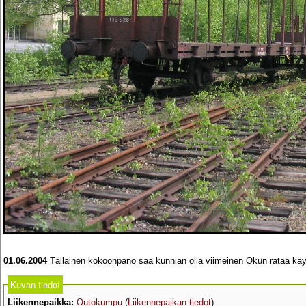
01.06.2004
Tällainen kokoonpano saa kunnian olla viimeinen Okun rataa käy
Kuvan tiedot
Liikennepaikka:
Outokumpu
(
Liikennepaikan tiedot
)