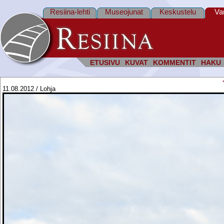
Resiina-lehti
Museojunat
Keskustelu
Va
ETUSIVU
KUVAT
KOMMENTIT
HAKU
11.08.2012 / Lohja