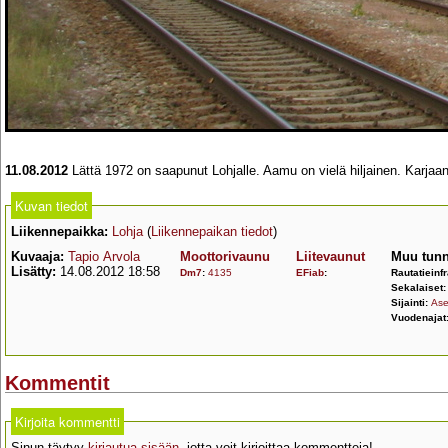
11.08.2012
Lättä 1972 on saapunut Lohjalle. Aamu on vielä hiljainen. Karja
Kuvan tiedot
Liikennepaikka:
Lohja
(
Liikennepaikan tiedot
)
Kuvaaja:
Tapio Arvola
Moottorivaunu
Liitevaunut
Muu tunn
Lisätty:
14.08.2012 18:58
Dm7
:
4135
EFiab
:
Rautatieinf
Sekalaiset
Sijainti:
Ase
Vuodenajat
Kommentit
Kirjoita kommentti
Sinun täytyy
kirjautua sisään
, jotta voit kirjoittaa kommentteja!