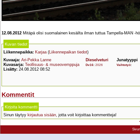
12.08.2012
Mitäpä olisi suomalainen kesäilta ilman tuttua Tampella-MAN -hö
Kuvan tiedot
Liikennepaikka:
Karjaa
(
Liikennepaikan tiedot
)
Kuvaaja:
Ari-Pekka Lanne
Dieselveturi
Junatyyppi
Kuvasarja:
Teollisuus- & museovemppuja
Dv16
:
2026
Vaihtotyö
:
Lisätty:
24.08.2012 08:52
Kommentit
Kirjoita kommentti
Sinun täytyy
kirjautua sisään
, jotta voit kirjoittaa kommentteja!
Sivu