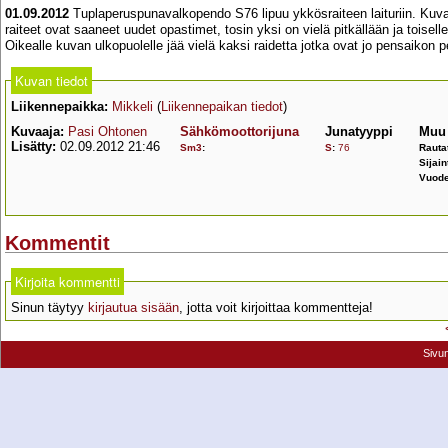
01.09.2012
Tuplaperuspunavalkopendo S76 lipuu ykkösraiteen laituriin. Kuva
raiteet ovat saaneet uudet opastimet, tosin yksi on vielä pitkällään ja toiselle 
Oikealle kuvan ulkopuolelle jää vielä kaksi raidetta jotka ovat jo pensaikon pei
Kuvan tiedot
Liikennepaikka:
Mikkeli
(
Liikennepaikan tiedot
)
Kuvaaja:
Pasi Ohtonen
Sähkömoottorijuna
Junatyyppi
Muu 
Lisätty:
02.09.2012 21:46
Sm3
:
S
:
76
Rauta
Sijain
Vuode
Kommentit
Kirjoita kommentti
Sinun täytyy
kirjautua sisään
, jotta voit kirjoittaa kommentteja!
Sivu