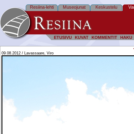
Resiina-lehti
Museojunat
Keskustelu
Va
ETUSIVU
KUVAT
KOMMENTIT
HAKU
09.08.2012 / Lavassaare, Viro