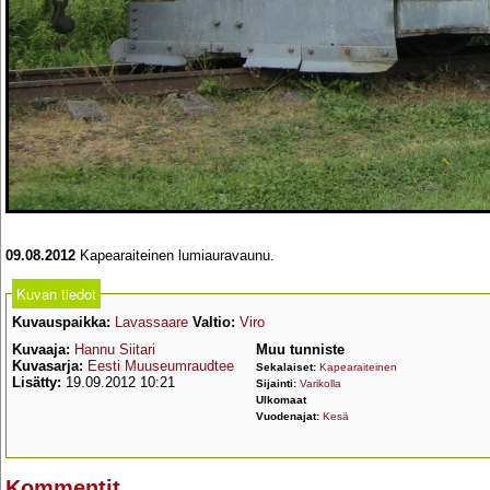
09.08.2012
Kapearaiteinen lumiauravaunu.
Kuvan tiedot
Kuvauspaikka:
Lavassaare
Valtio:
Viro
Kuvaaja:
Hannu Siitari
Muu tunniste
Kuvasarja:
Eesti Muuseumraudtee
Sekalaiset:
Kapearaiteinen
Lisätty:
19.09.2012 10:21
Sijainti:
Varikolla
Ulkomaat
Vuodenajat:
Kesä
Kommentit