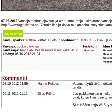
07.06.2012
Vanhoja matkustajavaunuja otettu mm. majoituskäyttöön vanhojen v
http://www.tagstallarna.se/
Veturitallien julkisivu muuan hakukoneyhtiön ka
Kuvan tiedot
Kuvauspaikka:
Rättvik
Valtio:
Ruotsi
Koordinaatit:
60.8853 15.11473
[Go
Kuvaaja:
Jouko Järvinen
Teräskori
Muu t
Kuvasarja:
Kuvia alkukesän Ruotsin matkalta 2012
Ulkomaat
:
Rautati
Lisätty:
08.10.2012 21:24
Sijaint
Ulkom
Vuoden
Kommentit
08.10.2012 21:59
Hannu Peltola
:
Vaunut näyttäisivät norjal
tehdä.
09.11.2012 01:12
Eljas Pölhö
:
Jos paikkakunnan nimeksi m
ovat, kuten Hannu ne tunnis
Siis: NSB:n sarja WLB type