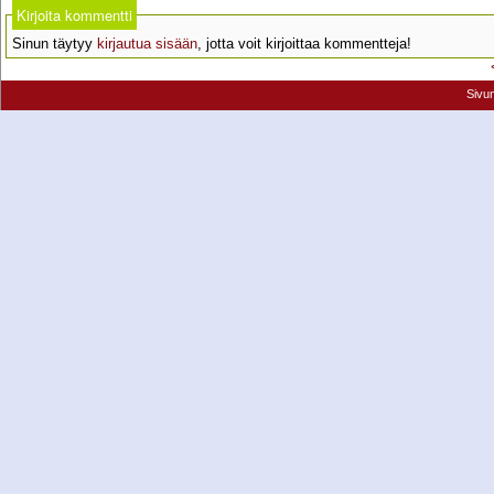
Kirjoita kommentti
Sinun täytyy
kirjautua sisään
, jotta voit kirjoittaa kommentteja!
Sivu