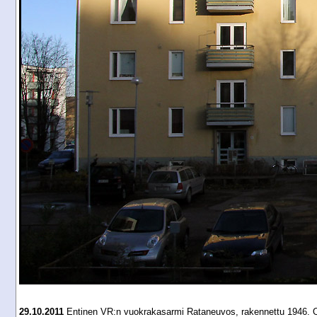
29.10.2011
Entinen VR:n vuokrakasarmi Rataneuvos, rakennettu 1946. O