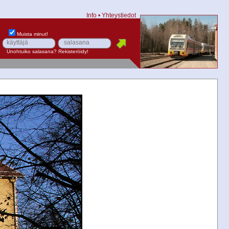
Info
•
Yhteystiedot
Muista minut!
Unohtuiko salasana?
Rekisteröidy!