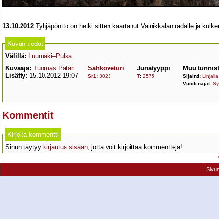
13.10.2012
Tyhjäpönttö on hetki sitten kaartanut Vainikkalan radalle ja kul
Kuvan tiedot
Välillä:
Luumäki–Pulsa
Kuvaaja:
Tuomas Pätäri
Sähköveturi
Junatyyppi
Muu tunnis
Lisätty:
15.10.2012 19:07
Sr1
:
3023
T
:
2575
Sijainti:
Linjalla
Vuodenajat:
Sy
Kommentit
Kirjoita kommentti
Sinun täytyy
kirjautua sisään
, jotta voit kirjoittaa kommentteja!
Sivu