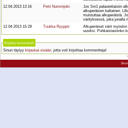
12.04.2013 13:16
Petri Nummijoki
:
Jos Sm1 palautettaisiin alku
alkuperäisen kaltainen. Lil
muistuttaa alkuperäistä. J
värityksessä, joka junalla 
12.04.2013 15:29
Tuukka Ryyppö
:
Alkuperäiset värit myöskin 
uusiksi. Puhkaistaisiinko 
Kirjoita kommentti
Sinun täytyy
kirjautua sisään
, jotta voit kirjoittaa kommentteja!
Sivu