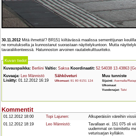
30.11.2012
Mitä ihmettä!? BR151 kiiltävässä maalissa sementtijunan keulil
ne romutukselta ja kunnostanut suorastaan näyttelykuntoon. Mutta näyttelyk
tavaraliikenteessä. Hatunnoston arvoinen rautatiekulttuuriteko.
Kuvan tiedot
Kuvauspaikka:
Berliini
Valtio:
Saksa
Koordinaatit:
52.54038 13.43863
[G
Kuvaaja:
Leo Männistö
Sähköveturi
Muu tunniste
Lisätty:
01.12.2012 16:19
Ulkomaat
:
91 80 6151 124
Sijainti:
Asemalla/Ratap
Ulkomaat
Vuodenajat:
Talvi
Kommentit
01.12.2012 18:00
Topi Lajunen
:
Alkuperäisiin väreihin vissi
01.12.2012 18:19
Leo Männistö
:
Tavallaan ei. 151 075 oli v
uudemmat on toimitettu mer
veturisarjan kylläkin.