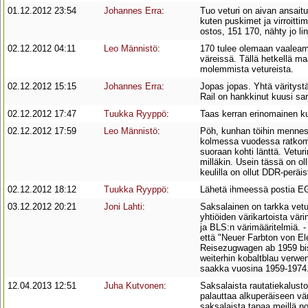
01.12.2012 23:54
Johannes Erra
:
Tuo veturi on aivan ansaitus
kuten puskimet ja virroitti
ostos, 151 170, nähty jo lin
02.12.2012 04:11
Leo Männistö
:
170 tulee olemaan vaaleamma
väreissä. Tällä hetkellä m
molemmista vetureista.
02.12.2012 15:15
Johannes Erra
:
Jopas jopas. Yhtä väritys
Rail on hankkinut kuusi sar
02.12.2012 17:47
Tuukka Ryyppö
:
Taas kerran erinomainen ku
02.12.2012 17:59
Leo Männistö
:
Pöh, kunhan töihin mennessä
kolmessa vuodessa ratkomaa
suoraan kohti länttä. Vetu
milläkin. Usein tässä on o
keulilla on ollut DDR-peräi
02.12.2012 18:12
Tuukka Ryyppö
:
Lähetä ihmeessä postia EGP
03.12.2012 20:21
Joni Lahti
:
Saksalainen on tarkka vetu
yhtiöiden värikartoista vä
ja BLS:n värimääritelmiä. -
että "Neuer Farbton von E
Reisezugwagen ab 1959 bis
weiterhin kobaltblau verwe
saakka vuosina 1959-1974. N
12.04.2013 12:51
Juha Kutvonen
:
Saksalaista rautatiekalus
palauttaa alkuperäiseen vär
saksalaista tapaa meillä no