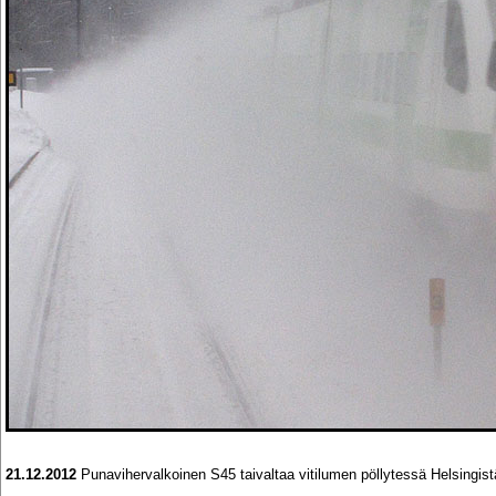
21.12.2012
Punavihervalkoinen S45 taivaltaa vitilumen pöllytessä Helsingi