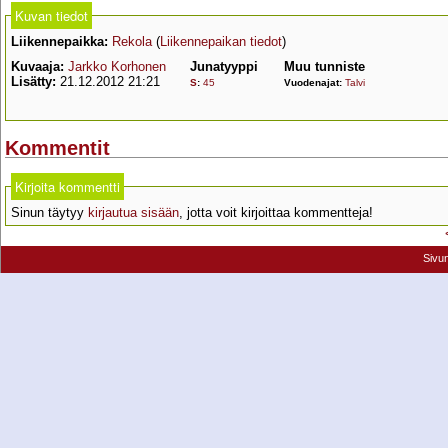
Kuvan tiedot
Liikennepaikka:
Rekola
(
Liikennepaikan tiedot
)
Kuvaaja:
Jarkko Korhonen
Junatyyppi
Muu tunniste
Lisätty:
21.12.2012 21:21
S
:
45
Vuodenajat:
Talvi
Kommentit
Kirjoita kommentti
Sinun täytyy
kirjautua sisään
, jotta voit kirjoittaa kommentteja!
Sivu