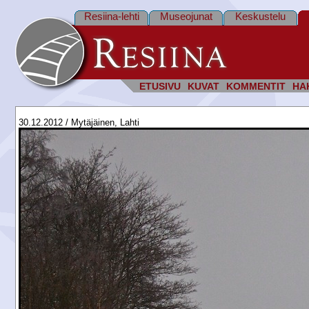
Resiina-lehti
Museojunat
Keskustelu
ETUSIVU
KUVAT
KOMMENTIT
HA
30.12.2012 / Mytäjäinen, Lahti