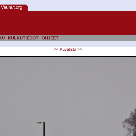
Vaunut.org
KU
KULKUTIEDOT
OHJEET
<<
Kuvalista
>>