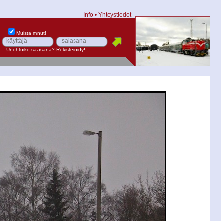
Info
•
Yhteystiedot
Muista minut!
Unohtuiko salasana?
Rekisteröidy!