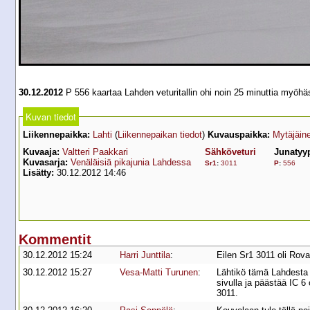
30.12.2012
P 556 kaartaa Lahden veturitallin ohi noin 25 minuttia myöhä
Kuvan tiedot
Liikennepaikka:
Lahti
(
Liikennepaikan tiedot
)
Kuvauspaikka:
Mytäjäin
Kuvaaja:
Valtteri Paakkari
Sähköveturi
Junatyy
Kuvasarja:
Venäläisiä pikajunia Lahdessa
Sr1
:
3011
P
:
556
Lisätty:
30.12.2012 14:46
Kommentit
30.12.2012 15:24
Harri Junttila
:
Eilen Sr1 3011 oli Rov
30.12.2012 15:27
Vesa-Matti Turunen
:
Lähtikö tämä Lahdesta 
sivulla ja päästää IC 6
3011.