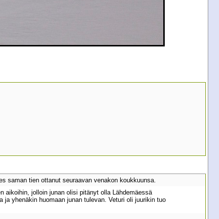
lähes saman tien ottanut seuraavan venakon koukkuunsa.
ikoihin, jolloin junan olisi pitänyt olla Lähdemäessä
a ja yhenäkin huomaan junan tulevan. Veturi oli juurikin tuo