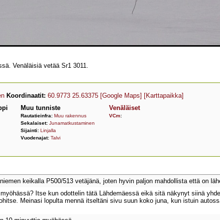
ssä. Venäläisiä vetää Sr1 3011.
en
Koordinaatit:
60.9773 25.63375
[Google Maps]
[Karttapaikka]
ppi
Muu tunniste
Venäläiset
Rautatieinfra:
Muu rakennus
VCm
:
Sekalaiset:
Junamatkustaminen
Sijainti:
Linjalla
Vuodenajat:
Talvi
aniemen keikalla P500/513 vetäjänä, joten hyvin paljon mahdollista että on 
myöhässä? Itse kun odottelin tätä Lähdemäessä eikä sitä näkynyt siinä yhden a
 ohitse. Meinasi lopulta mennä itseltäni sivu suun koko juna, kun istuin autoss