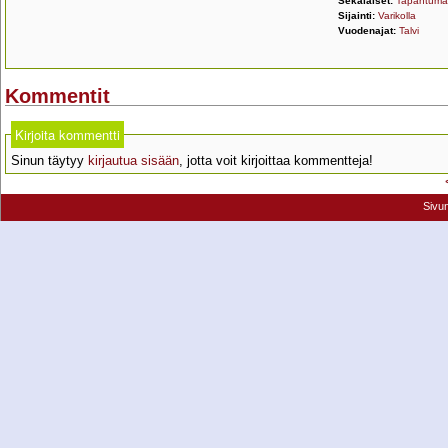
Sekalaiset:
Tapahtuma
Sijainti:
Varikolla
Vuodenajat:
Talvi
Kommentit
Kirjoita kommentti
Sinun täytyy
kirjautua sisään
, jotta voit kirjoittaa kommentteja!
Sivu