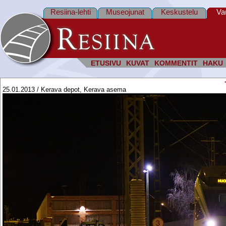
Resiina-lehti
Museojunat
Keskustelu
Va
ETUSIVU
KUVAT
KOMMENTIT
HAKU
25.01.2013 / Kerava depot, Kerava asema