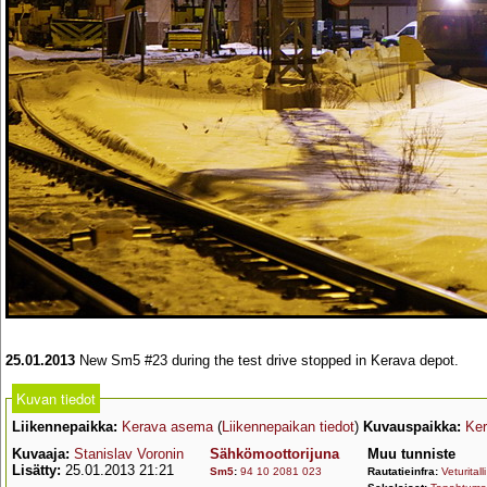
25.01.2013
New Sm5 #23 during the test drive stopped in Kerava depot.
Kuvan tiedot
Liikennepaikka:
Kerava asema
(
Liikennepaikan tiedot
)
Kuvauspaikka:
Ker
Kuvaaja:
Stanislav Voronin
Sähkömoottorijuna
Muu tunniste
Lisätty:
25.01.2013 21:21
Sm5
:
94 10 2081 023
Rautatieinfra:
Veturitalli