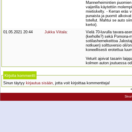
Mannerheimintien puomien te
vaijerilla käytettiin molemp
mietiskelty. - Kerran eräs v
punaista ja puomit alkoivat
totellut. Mahtui se auto si
kertoi).
01.05.2021 20:44
Jukka Viitala
:
Vielä 70-luvulla tavara-ase
(kerholle?) sekä Pomona-mehu
sotilashernekeittoa Jalostaj
notkuen) solttuversio oli/
koneellisesti erotettua lu
Veturit ajoivat tasarin laip
kolmen auton joutuessa odo
Kirjoita kommentti
Sinun täytyy
kirjautua sisään
, jotta voit kirjoittaa kommentteja!
Sivu