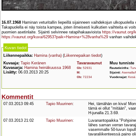
16.07.1968
Haminan veturitallin liepeillä sijainneen vaihdekojun ulkopuolella 
Takapuolella ei näy toista kampea, joten ilmeisesti kulkutien vaihteita ei voi
puomien asetinlaite. Sijainti selvinnee ratapihakaavioista
https://vaunut.o
https://vaunut.org/kuva/62953?paik=Hamina+%28vanha%29
vanhan vaihdek
Kuvan tiedot
Liikennepaikka:
Hamina (vanha)
(
Liikennepaikan tiedot
)
Kuvaaja:
Tapio Keränen
Tavaravaunut
Muu tunniste
Kuvasarja:
Hamina heinäkuussa 1968
Gb
:
52931
Rautatieinfra:
Turv
Lisätty:
06.03.2013 20:25
M
:
Sijainti:
Asemalla/
Ob
:
72234
Vuodenajat:
Kesä
Kommentit
07.03.2013 09:45
Tapio Muurinen
:
Hei, tämähän on kiva! Mont
tämä ei ollut "mitään", vaan
H-junalla 21.3.69.
07.03.2013 21:02
Tapio Muurinen
:
Luvanantopaikka "Pohjoinen"
lähes saman verran tavaraju
vasemmalle 50-luvun lopulla
tavaraliikenteessä paino oli