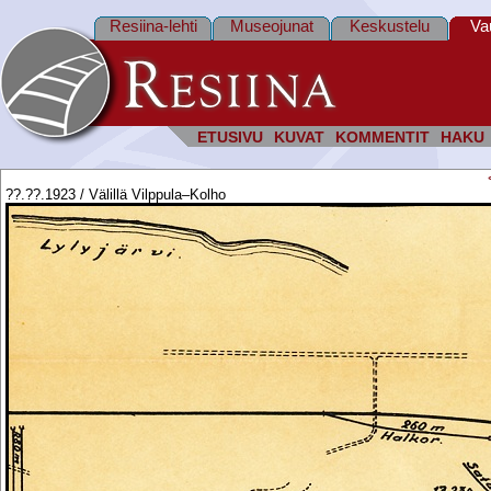
Resiina-lehti
Museojunat
Keskustelu
Va
ETUSIVU
KUVAT
KOMMENTIT
HAKU
??.??.1923 / Välillä Vilppula–Kolho