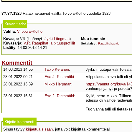
??.??.1923
Ratapihakaaviot väliltä Toivola-Kolho vuodelta 1923
Kuvan tiedot
Välillä:
Vilppula–Kolho
Kuvaaja:
VR (Lisännyt:
Jyrki Längman
)
Muu tunniste
Kuvasarja:
V.R. Ratapihat ja pituusprofiilit
Sekalaiset:
Ratapihakaavio
Lisätty:
14.03.2013 14:21
Kommentit
14.03.2013 14:55
Tapio Keränen
:
Jyrki, muutapa väli Toivala
28.01.2022 00:21
Esa J. Rintamäki
:
Vilppulassa oleva talli oli y
28.01.2022 13:39
Mikko Herpman
:
https://vaunut.org/kuva/14
vanhempi ja nyt jo purettu?
28.01.2022 15:31
Esa J. Rintamäki
:
Kyllä, herra Mikko. Tiilinen 
edessä oli vaihde raidevi
Tuo vanha talli oli tietääk
Kirjoita kommentti
Sinun täytyy
kirjautua sisään
, jotta voit kirjoittaa kommentteja!