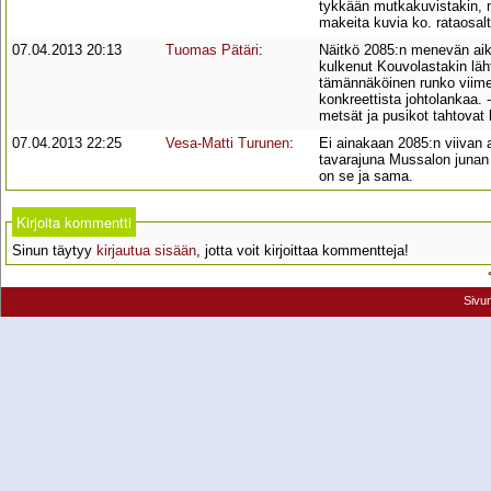
tykkään mutkakuvistakin, m
makeita kuvia ko. rataosalt
07.04.2013 20:13
Tuomas Pätäri
:
Näitkö 2085:n menevän aik
kulkenut Kouvolastakin läh
tämännäköinen runko viime 
konkreettista johtolankaa. 
metsät ja pusikot tahtovat 
07.04.2013 22:25
Vesa-Matti Turunen
:
Ei ainakaan 2085:n viivan 
tavarajuna Mussalon junan j
on se ja sama.
Kirjoita kommentti
Sinun täytyy
kirjautua sisään
, jotta voit kirjoittaa kommentteja!
Sivu