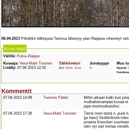
06.04.2013
Pitkähkö tölkkijuna Tanissa lähestyy pian Raippoa viherretyt veturi
Kuvan tiedot
Välillä:
Pulsa–Raippo
Kuvaaja:
Vesa-Matti Turunen
Sähköveturi
Junatyyppi
Muu tu
Lisätty:
07.04.2013 12:42
Sr1
:
3043
,
3110
T
:
Sijainti:
Vuodena
Kommentit
07.04.2013 14:08
Tuomas Pätäri
:
Mihin aikaan kulki kun jun
mutkattomampaa kuvaa ei n
jopa monimutkaisiksi.
07.04.2013 17:38
Vesa-Matti Turunen
:
Tämä meni tästä n. puoli ka
(ja haisi) Sköldvikistä tule
junasta Kouvolan suuntaan 
olen nyt pari kertaa vierail