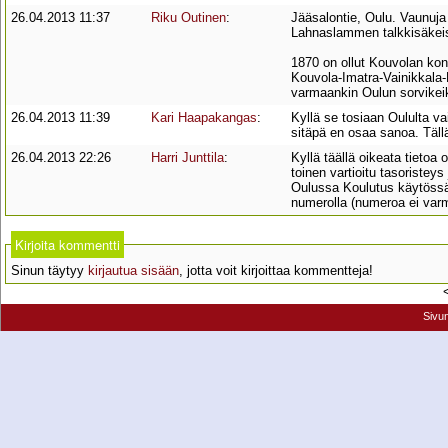
26.04.2013 11:37
Riku Outinen
:
Jääsalontie, Oulu. Vaunuja
Lahnaslammen talkkisäkei
1870 on ollut Kouvolan kone
Kouvola-Imatra-Vainikkala-
varmaankin Oulun sorvikei
26.04.2013 11:39
Kari Haapakangas
:
Kyllä se tosiaan Oululta va
sitäpä en osaa sanoa. Täll
26.04.2013 22:26
Harri Junttila
:
Kyllä täällä oikeata tieto
toinen vartioitu tasoriste
Oulussa Koulutus käytössä 
numerolla (numeroa ei varm
Kirjoita kommentti
Sinun täytyy
kirjautua sisään
, jotta voit kirjoittaa kommentteja!
Sivu