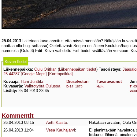
25.04.2013
Laitetaan kuva-arvoitus että missä mennään? Näköjään kuvankäsit
saattaa olla bugi softassa) Oletettavasti Seepra on jälleen Koulutus/harjoitu
numerolla (Oulu-3) Edit: Kuva vaihdettu Exif tiedot sisältävään versioon. Kuva
Kuvan tiedot
Liikennepaikka:
Oulu Oritkari
(
Liikennepaikan tiedot
)
Tasoristeys:
Jääsalo
25.44287
[Google Maps]
[Karttapaikka]
Kuvaaja:
Harri Junttila
Dieselveturi
Tavaravaunut
Jun
Kuvasarja:
Vaihtotyötä Oulussa
Dr14
:
1870
Hai-t
:
T
:
65
Lisätty:
25.04.2013 23:45
Vaih
Kommentit
26.04.2013 08:15
Antti Kaisto
:
Nakataan arvaten, Oulu Or
26.04.2013 11:04
Vesa Kauhajärvi
:
Ei pienintäkään havaintoa 
liikkunut lähinnä, ainakin v