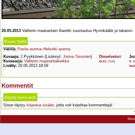
20.05.2013
Valtterin maanantain iltaretki suuntautuu Hyvinkäälle ja takaisin.
Kuvan tiedot
Välillä:
Pasila asema–Helsinki asema
Kuvaaja:
J.Pyykkönen (Lisännyt:
Jorma Toivonen
)
Dieselveturi
Ju
Kuvasarja:
Valtterin maanantaikeikka
Dr13
:
2349
V
:
6
Lisätty:
20.05.2013 18:59
Vaih
Kommentit
Kirjoita kommentti
Sinun täytyy
kirjautua sisään
, jotta voit kirjoittaa kommentteja!
Sivu