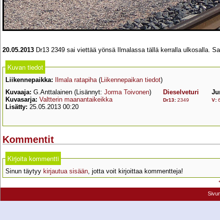
20.05.2013
Dr13 2349 sai viettää yönsä Ilmalassa tällä kerralla ulkosalla. S
Kuvan tiedot
Liikennepaikka:
Ilmala ratapiha
(
Liikennepaikan tiedot
)
Kuvaaja:
G.Anttalainen (Lisännyt:
Jorma Toivonen
)
Dieselveturi
Ju
Kuvasarja:
Valtterin maanantaikeikka
Dr13
:
2349
V
:
Lisätty:
25.05.2013 00:20
Kommentit
Kirjoita kommentti
Sinun täytyy
kirjautua sisään
, jotta voit kirjoittaa kommentteja!
Sivu