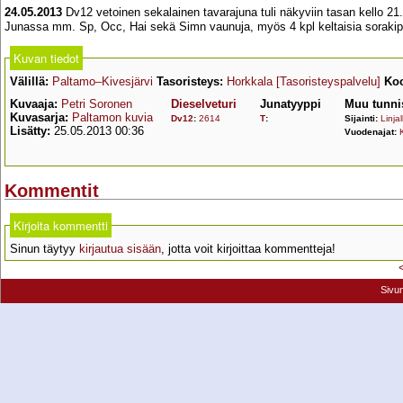
24.05.2013
Dv12 vetoinen sekalainen tavarajuna tuli näkyviin tasan kello 21
Junassa mm. Sp, Occ, Hai sekä Simn vaunuja, myös 4 kpl keltaisia sorakip
Kuvan tiedot
Välillä:
Paltamo–Kivesjärvi
Tasoristeys:
Horkkala
[Tasoristeyspalvelu]
Koo
Kuvaaja:
Petri Soronen
Dieselveturi
Junatyyppi
Muu tunni
Kuvasarja:
Paltamon kuvia
Dv12
:
2614
T
:
Sijainti:
Linjal
Lisätty:
25.05.2013 00:36
Vuodenajat:
Kommentit
Kirjoita kommentti
Sinun täytyy
kirjautua sisään
, jotta voit kirjoittaa kommentteja!
Sivu