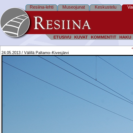
Resiina-lehti
Museojunat
Keskustelu
Va
ETUSIVU
KUVAT
KOMMENTIT
HAKU
24.05.2013 / Välillä Paltamo–Kivesjärvi