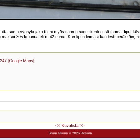
tta sama vyöhykejako toimi myös saaren raideliikenteessä (samat liput kävivä
ksoi 305 kruunua eli n. 42 euroa. Kun lipun leimasi kahdesti peräkkäin, nii
1247
[Google Maps]
<<
Kuvalista
>>
Sivun alkuun
© 2026 Resiina