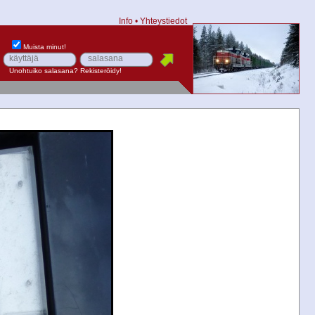
Info
•
Yhteystiedot
Muista minut!
Unohtuiko salasana?
Rekisteröidy!