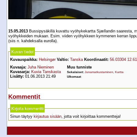
15.05.2013
Bussipysäkillä kuvattu vyöhykekartta Sjællandin saaresta, mu
vyöhykkeiden mukaan. Esim. viiden vyöhykkeen kymmenen kerran lippu ma
(siis n. kahdeksalla eurolla).
Kuvan tiedot
Kuvauspaikka:
Helsingør
Valtio:
Tanska
Koordinaatit:
56.03304 12.6
Kuvaaja:
Juha Nieminen
Muu tunniste
Kuvasarja:
Kuvia Tanskasta
Sekalaiset:
Junamatkustaminen
,
Kartta
Lisätty:
01.06.2013 21:49
Ulkomaat
Kommentit
Kirjoita kommentti
Sinun täytyy
kirjautua sisään
, jotta voit kirjoittaa kommentteja!