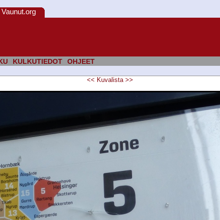
Vaunut.org
KU
KULKUTIEDOT
OHJEET
<<
Kuvalista
>>