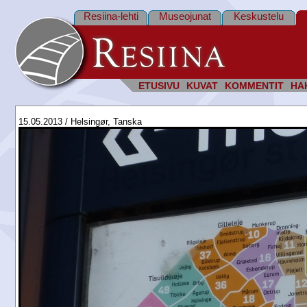
Resiina-lehti
Museojunat
Keskustelu
ETUSIVU
KUVAT
KOMMENTIT
HA
15.05.2013 / Helsingør, Tanska