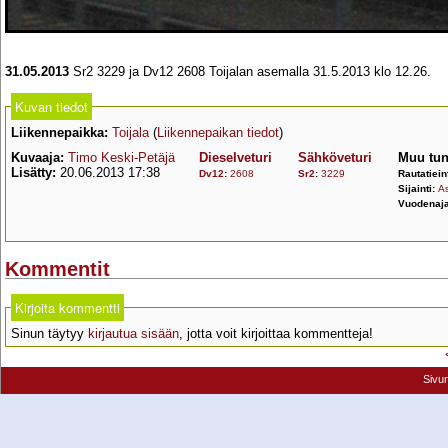
31.05.2013
Sr2 3229 ja Dv12 2608 Toijalan asemalla 31.5.2013 klo 12.26.
Kuvan tiedot
Liikennepaikka:
Toijala
(
Liikennepaikan tiedot
)
Kuvaaja:
Timo Keski-Petäjä
Dieselveturi
Sähköveturi
Muu tun
Lisätty:
20.06.2013 17:38
Dv12
:
2608
Sr2
:
3229
Rautatiein
Sijainti:
As
Vuodenaja
Kommentit
Kirjoita kommentti
Sinun täytyy
kirjautua sisään
, jotta voit kirjoittaa kommentteja!
Sivu