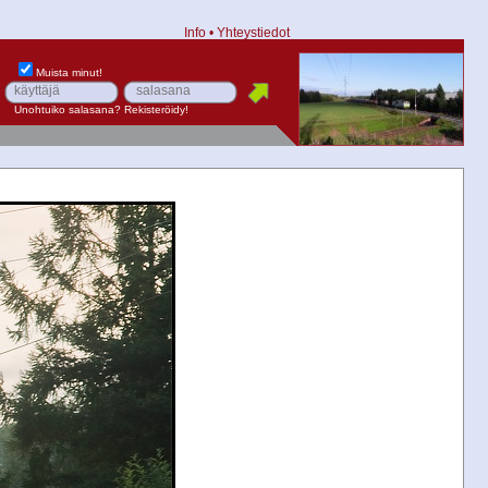
Info
•
Yhteystiedot
Muista minut!
Unohtuiko salasana?
Rekisteröidy!