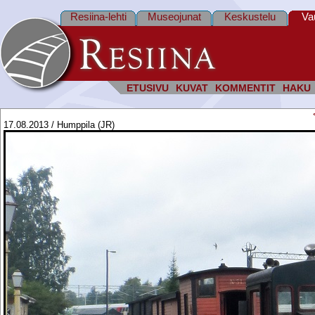
Resiina-lehti
Museojunat
Keskustelu
Va
ETUSIVU
KUVAT
KOMMENTIT
HAKU
17.08.2013 / Humppila (JR)