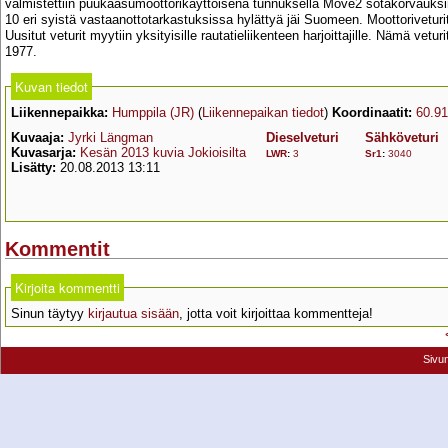
valmistettiin puukaasumoottorikäyttöisenä tunnuksella Move2 sotakorvauksina
10 eri syistä vastaanottotarkastuksissa hylättyä jäi Suomeen. Moottoriveturi
Uusitut veturit myytiin yksityisille rautatieliikenteen harjoittajille. Nämä ve
1977.
Kuvan tiedot
Liikennepaikka:
Humppila (JR)
(
Liikennepaikan tiedot
)
Koordinaatit:
60.9
Kuvaaja:
Jyrki Längman
Dieselveturi
Sähköveturi
Kuvasarja:
Kesän 2013 kuvia Jokioisilta
LWR
:
3
Sr1
:
3040
Lisätty:
20.08.2013 13:11
Kommentit
Kirjoita kommentti
Sinun täytyy
kirjautua sisään
, jotta voit kirjoittaa kommentteja!
Sivu