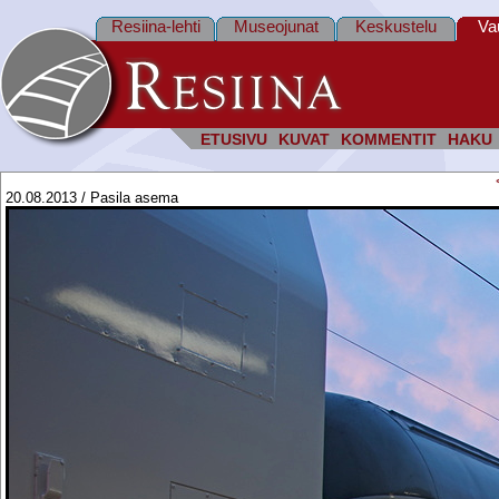
Resiina-lehti
Museojunat
Keskustelu
Va
ETUSIVU
KUVAT
KOMMENTIT
HAKU
20.08.2013 / Pasila asema