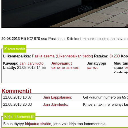
20.08.2013
Elli IC2 970:ssa Pasilassa. Kiitokset minunkin puolestani havain
Kuvan tiedot
Liikennepaikka:
Pasila asema
(
Liikennepaikan tiedot
)
Ratakm:
3+230
Koor
Kuvaaja:
Jani Järviluoto
Autovaunut
Junatyyppi
Muu tun
Lisätty:
21.08.2013 14:55
Gd
:
65 10 9876 004
IC2
:
970
Sijainti:
As
Vuodenaja
Kommentit
21.08.2013 18:37
Jimi Lappalainen
:
Gd -vaunun numero on 65 
21.08.2013 20:33
Jani Järviluoto
:
Kiitos siitäkin, ei ehtinyt 
Kirjoita kommentti
Sinun täytyy
kirjautua sisään
, jotta voit kirjoittaa kommentteja!