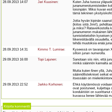
28.09.2013 14:07
Jari Kuusinen
:
Kuten Juha tuossa yläpuolel
junanumerotunnisteiden koh
toisinpäin: Miksi kuvan esi
tämä tekninen yksityiskoht
Jotta hyvän kipinän saanut
(kiitos siitä Jimi!), pohdi
ja miksi? Rataverkostolla k
junanumeron mukainen lähtöp
tunnistetietoihin kyseisen 
liikennöitävällä osuudella,
tehdä muutoksia enää junan
28.09.2013 14:31
Kimmo T. Lumirae
:
Kyseessä on tavarajunan X
silloin junan numerolla.
29.09.2013 16:00
Topi Lajunen
:
Sanotaan siis niin, että ju
minkä säännön kannalta asi
Mutta kuten 6nen yllä, Juha
säännöllistekniset seikat ei
itsessään on mielenkiinton
29.09.2013 22:52
Jarkko Korhonen
:
Ehkä käytännössä voidaan
ovat poistuneet, kuljettaja
konduktööri on suorittanu
kuvassa lienee lähtevää matk
Kirjoita kommentti