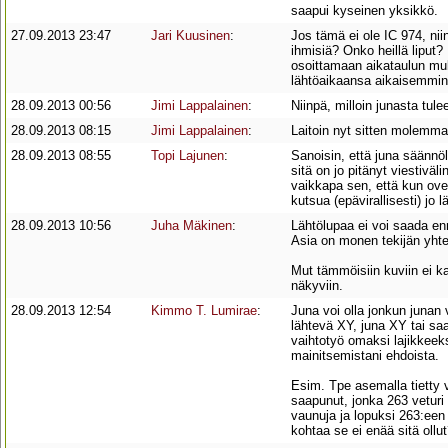
saapui kyseinen yksikkö.
27.09.2013 23:47
Jari Kuusinen
:
Jos tämä ei ole IC 974, ni
ihmisiä? Onko heillä liput?
osoittamaan aikataulun muk
lähtöaikaansa aikaisemmin
28.09.2013 00:56
Jimi Lappalainen
:
Niinpä, milloin junasta tul
28.09.2013 08:15
Jimi Lappalainen
:
Laitoin nyt sitten molemma
28.09.2013 08:55
Topi Lajunen
:
Sanoisin, että juna säännö
sitä on jo pitänyt viestivä
vaikkapa sen, että kun ove
kutsua (epävirallisesti) jo 
28.09.2013 10:56
Juha Mäkinen
:
Lähtölupaa ei voi saada en
Asia on monen tekijän yhte
Mut tämmöisiin kuviin ei k
näkyviin.
28.09.2013 12:54
Kimmo T. Lumirae
:
Juna voi olla jonkun junan 
lähtevä XY, juna XY tai sa
vaihtotyö omaksi lajikkeeks
mainitsemistani ehdoista.
Esim. Tpe asemalla tietty 
saapunut, jonka 263 veturi
vaunuja ja lopuksi 263:een
kohtaa se ei enää sitä oll