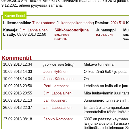
09.09.2013
Sm1 6x07 + Sm2 6x78 korvasivat maanantaina 9.9.2013 junaa 963
9.12.2021 aiheen pysyessä samana.
Kuvan tiedot
Liikennepaikka:
Turku satama
(
Liikennepaikan tiedot
)
Ratakm:
202+510
K
Kuvaaja:
Jimi Lappalainen
Sähkömoottorijuna
Junatyyppi
Mu
Lisätty:
09.09.2013 22:50
Sm1
:
6007
IC
:
963
,
974
Sija
Sm2
:
6078
Vuo
Kommentit
10.09.2013 12:34
[Tunnus poistettu]
:
Mukava tunnelma!
10.09.2013 14:33
Jouni Hytönen
:
Olikos tämä 6x07 jo peräti
10.09.2013 14:34
Joona Kärkkäinen
:
On.
10.09.2013 20:50
Petri Lehtonen
:
Lehdissä on kyllä ollut jut
10.09.2013 20:55
Jimi Lappalainen
:
Mitä luultavimmin juuri tältä
26.09.2013 21:13
Jari Kuusinen
:
Junanumero tunnisteisiin! ;
26.09.2013 22:37
Jimi Lappalainen
:
Ei tässä olla kumpanakaan 
kannattaisiko tähän lisät
27.09.2013 08:18
Jarkko Korhonen
:
6007 on päässyt käymään T
lähijunakalustolla Turussa 
tietämättä odottelemaan Sal