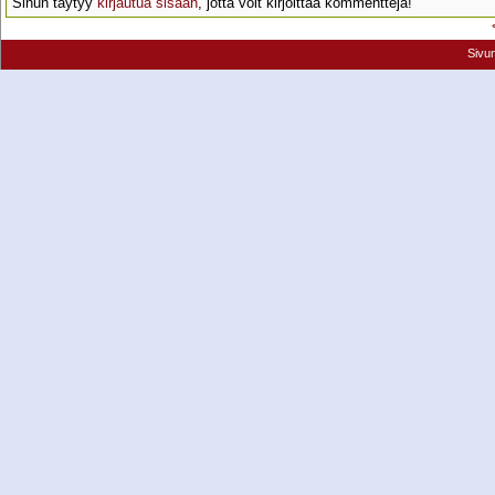
Sinun täytyy
kirjautua sisään
, jotta voit kirjoittaa kommentteja!
Sivu