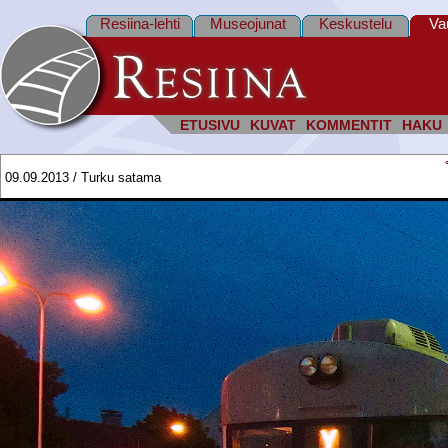
Resiina-lehti
Museojunat
Keskustelu
Va
ETUSIVU
KUVAT
KOMMENTIT
HAKU
09.09.2013 / Turku satama