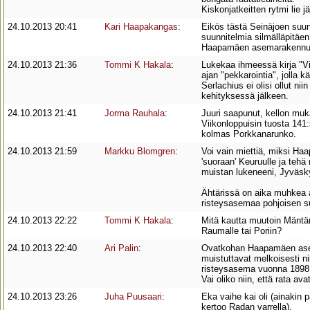
Kiskonjatkeitten rytmi lie j
24.10.2013 20:41
Kari Haapakangas
:
Eikös tästä Seinäjoen suun
suunnitelmia silmälläpitäe
Haapamäen asemarakennusk
24.10.2013 21:36
Tommi K Hakala
:
Lukekaa ihmeessä kirja "Vihr
ajan "pekkarointia", jolla 
Serlachius ei olisi ollut ni
kehityksessä jälkeen.
24.10.2013 21:41
Jorma Rauhala
:
Juuri saapunut, kellon muk
Viikonloppuisin tuosta 14
kolmas Porkkanarunko.
24.10.2013 21:59
Markku Blomgren
:
Voi vain miettiä, miksi Ha
'suoraan' Keuruulle ja tehä
muistan lukeneeni, Jyväsky
Ähtärissä on aika muhkea as
risteysasemaa pohjoisen 
24.10.2013 22:22
Tommi K Hakala
:
Mitä kautta muutoin Mäntä
Raumalle tai Poriin?
24.10.2013 22:40
Ari Palin
:
Ovatkohan Haapamäen asem
muistuttavat melkoisesti n
risteysasema vuonna 1898 Su
Vai oliko niin, että rata a
24.10.2013 23:26
Juha Puusaari
:
Eka vaihe kai oli (ainakin 
kertoo Radan varrella).