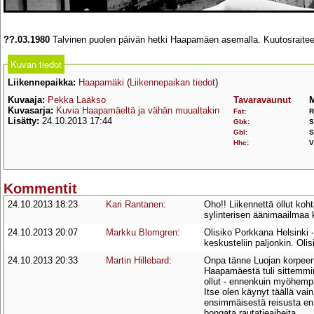
??.03.1980
Talvinen puolen päivän hetki Haapamäen asemalla. Kuutosraite
Kuvan tiedot
Liikennepaikka:
Haapamäki
(
Liikennepaikan tiedot
)
Kuvaaja:
Pekka Laakso
Tavaravaunut
M
Kuvasarja:
Kuvia Haapamäeltä ja vähän muualtakin
Fat
:
R
Lisätty:
24.10.2013 17:44
Gbk
:
S
Gbl
:
S
Hhc
:
V
Kommentit
24.10.2013 18:23
Kari Rantanen
:
Oho!! Liikennettä ollut koh
sylinterisen äänimaailmaa k
24.10.2013 20:07
Markku Blomgren
:
Olisiko Porkkana Helsinki -
keskusteliin paljonkin. Ol
24.10.2013 20:33
Martin Hillebard
:
Onpa tänne Luojan korpeen 
Haapamäestä tuli sittemmin
ollut - ennenkuin myöhemp
Itse olen käynyt täällä vai
ensimmäisestä reisusta en 
bongata rautatieaiheita.