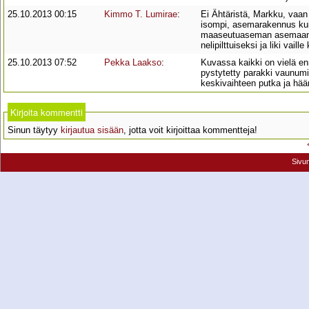
25.10.2013 00:15
Kimmo T. Lumirae
:
Ei Ähtäristä, Markku, vaan 
isompi, asemarakennus kuin m
maaseutuaseman asemaan, ku
nelipilttuiseksi ja liki vaille
25.10.2013 07:52
Pekka Laakso
:
Kuvassa kaikki on vielä en
pystytetty parakki vaunum
keskivaihteen putka ja hääm
Kirjoita kommentti
Sinun täytyy
kirjautua sisään
, jotta voit kirjoittaa kommentteja!
Sivu