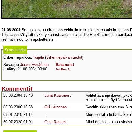
21.08.2004
Sattuiko joku näkemään vekkulin kuljetuksen jossain kotimaan R
Toijalassa säilytetty yksityisomistuksessa ollut Tre-Rto-41 siirrettiin paikka
resiinan moottorin apulaitteisiin.
Kuvan tiedot
Liikennepaikka:
Toijala
(
Liikennepaikan tiedot
)
Kuvaaja:
Juuso Hyvärinen
Rata-autot
Lisätty:
21.08.2004 00:00
Tre-Rto
:
41
Kommentit
23.08.2004 13:40
Juha Kutvonen
:
Valitettava ajankuva nyky-
niin sille olisi käyttöä ra
06.08.2006 16:58
Olli Leinonen
:
6-voltin akkujahan saa Bil
09.01.2010 21:14
:
More on tällä hetkellä kot
30.07.2020 01:01
Ossi Rosten
:
Mitähän tälle kuluu nykyis