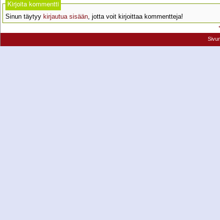
Kirjoita kommentti
Sinun täytyy
kirjautua sisään
, jotta voit kirjoittaa kommentteja!
Sivu