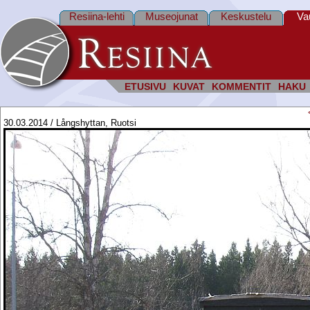
Resiina-lehti
Museojunat
Keskustelu
Va
ETUSIVU
KUVAT
KOMMENTIT
HAKU
30.03.2014 / Långshyttan, Ruotsi