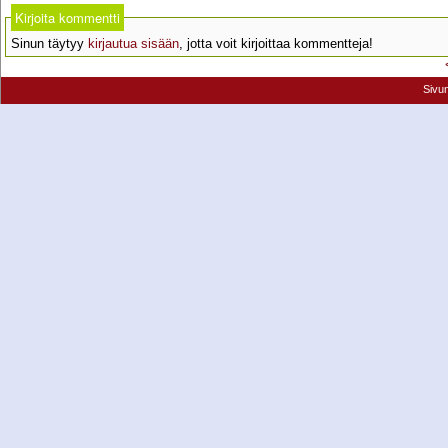
Kirjoita kommentti
Sinun täytyy
kirjautua sisään
, jotta voit kirjoittaa kommentteja!
Sivu