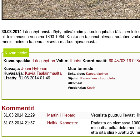
30.03.2014
Långshyttanista löytyi päiväkodin ja koulun pihalta tällainen lei
oli toiminnassa vuosina 1893-1964. Koska en tajunnut olevani rautatien vaikut
menisi aidosta kapearaiteisesta matkustajavaunusta.
Kuvan tiedot
Kuvauspaikka:
Långshyttan
Valtio:
Ruotsi
Koordinaatit:
60.45703 16.028
Kuvaaja:
Jouni Hytönen
Muu tunniste
Kuvasarja:
Kuvia Taalainmaalta
Sekalaiset:
Kapearaiteinen
Lisätty:
31.03.2014 01:46
Sijainti:
Rataverkon ulkopuolella
Ulkomaat
Vuodenajat:
Kevät
Kommentit
31.03.2014 21:29
Martin Hillebard
:
Veturista puuttuu lievästi i
31.03.2014 21:37
Heikki Kannosto
:
Radasta on olemassa 1960-l
minuuttia pitkä dokumentti
että sitä olisi kuvattu 16 mil