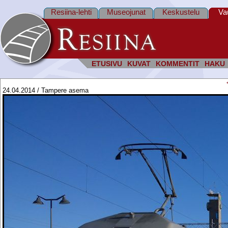
Resiina-lehti
Museojunat
Keskustelu
Va
ETUSIVU
KUVAT
KOMMENTIT
HAKU
24.04.2014 / Tampere asema