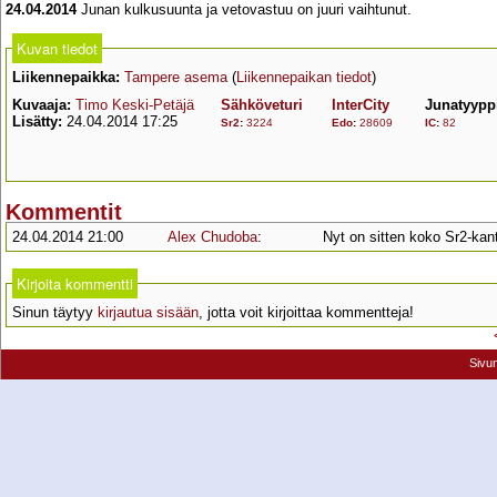
24.04.2014
Junan kulkusuunta ja vetovastuu on juuri vaihtunut.
Kuvan tiedot
Liikennepaikka:
Tampere asema
(
Liikennepaikan tiedot
)
Kuvaaja:
Timo Keski-Petäjä
Sähköveturi
InterCity
Junatyypp
Lisätty:
24.04.2014 17:25
Sr2
:
3224
Edo
:
28609
IC
:
82
Kommentit
24.04.2014 21:00
Alex Chudoba
:
Nyt on sitten koko Sr2-kanta
Kirjoita kommentti
Sinun täytyy
kirjautua sisään
, jotta voit kirjoittaa kommentteja!
Sivu