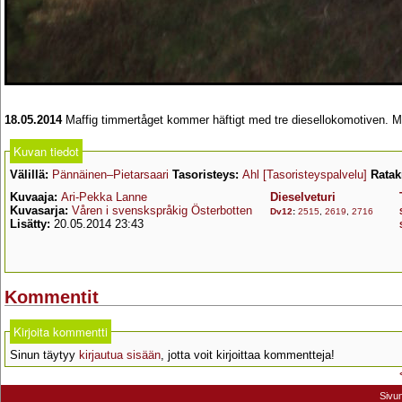
18.05.2014
Maffig timmertåget kommer häftigt med tre diesellokomotiven. M
Kuvan tiedot
Välillä:
Pännäinen–Pietarsaari
Tasoristeys:
Ahl
[Tasoristeyspalvelu]
Rata
Kuvaaja:
Ari-Pekka Lanne
Dieselveturi
Kuvasarja:
Våren i svenskspråkig Österbotten
Dv12
:
2515
,
2619
,
2716
Lisätty:
20.05.2014 23:43
Kommentit
Kirjoita kommentti
Sinun täytyy
kirjautua sisään
, jotta voit kirjoittaa kommentteja!
Sivu