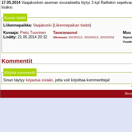
17.05.2014
Vaajakosken aseman sivuraiteelta löytyi 3 kpl Railtekin sepeliv
lisäksi.
Kuvan tiedot
Liikennepaikka:
Vaajakoski
(
Liikennepaikan tiedot
)
Kuvaaja:
Pietu Tuovinen
Tavaravaunut
Muu 
Lisätty:
21.05.2014 20:32
Ulkomaat
:
30030015
,
30030023
,
30030056
Sijain
Vuode
Kommentit
Kirjoita kommentti
Sinun täytyy
kirjautua sisään
, jotta voit kirjoittaa kommentteja!
Sivu