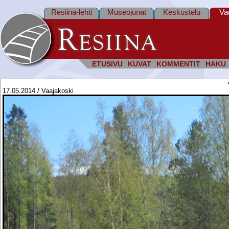
Resiina-lehti
Museojunat
Keskustelu
Va
ETUSIVU
KUVAT
KOMMENTIT
HAKU
17.05.2014 / Vaajakoski