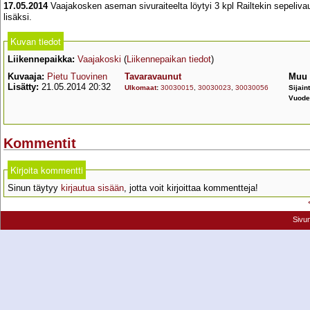
17.05.2014
Vaajakosken aseman sivuraiteelta löytyi 3 kpl Railtekin sepeliv
lisäksi.
Kuvan tiedot
Liikennepaikka:
Vaajakoski
(
Liikennepaikan tiedot
)
Kuvaaja:
Pietu Tuovinen
Tavaravaunut
Muu 
Lisätty:
21.05.2014 20:32
Ulkomaat
:
30030015
,
30030023
,
30030056
Sijain
Vuode
Kommentit
Kirjoita kommentti
Sinun täytyy
kirjautua sisään
, jotta voit kirjoittaa kommentteja!
Sivu