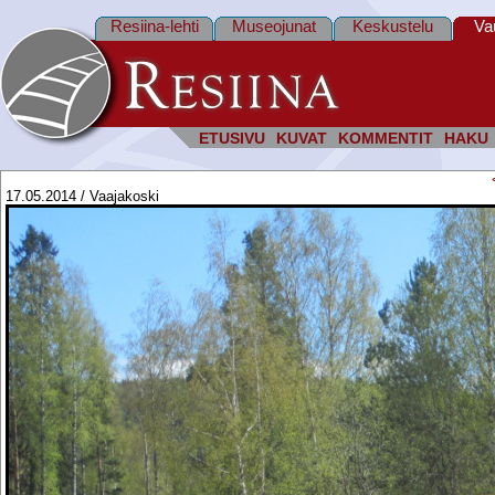
Resiina-lehti
Museojunat
Keskustelu
Va
ETUSIVU
KUVAT
KOMMENTIT
HAKU
17.05.2014 / Vaajakoski