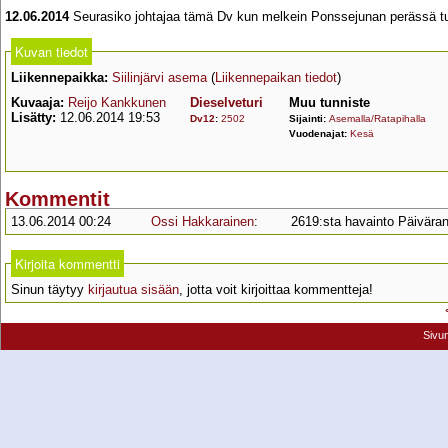
12.06.2014
Seurasiko johtajaa tämä Dv kun melkein Ponssejunan perässä tul
Kuvan tiedot
Liikennepaikka:
Siilinjärvi asema
(
Liikennepaikan tiedot
)
Kuvaaja:
Reijo Kankkunen
Dieselveturi
Muu tunniste
Lisätty:
12.06.2014 19:53
Dv12
:
2502
Sijainti:
Asemalla/Ratapihalla
Vuodenajat:
Kesä
Kommentit
13.06.2014 00:24
Ossi Hakkarainen
:
2619:sta havainto Päivärann
Kirjoita kommentti
Sinun täytyy
kirjautua sisään
, jotta voit kirjoittaa kommentteja!
Sivu