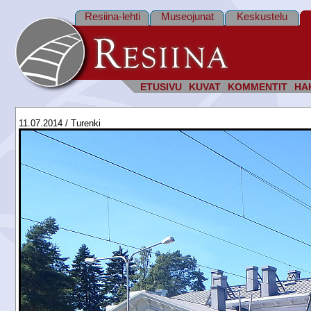
Resiina-lehti
Museojunat
Keskustelu
ETUSIVU
KUVAT
KOMMENTIT
HA
11.07.2014 / Turenki