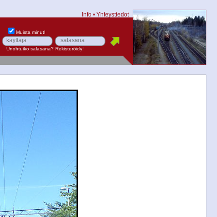
Info
•
Yhteystiedot
Muista minut!
Unohtuiko salasana?
Rekisteröidy!