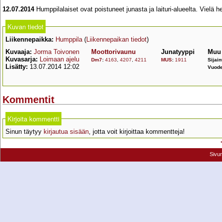
12.07.2014
Humppilalaiset ovat poistuneet junasta ja laituri-alueelta. Vielä he
Kuvan tiedot
Liikennepaikka:
Humppila
(
Liikennepaikan tiedot
)
Kuvaaja:
Jorma Toivonen
Moottorivaunu
Junatyyppi
Muu 
Kuvasarja:
Loimaan ajelu
Dm7
:
4163
,
4207
,
4211
MUS
:
1911
Sijain
Lisätty:
13.07.2014 12:02
Vuode
Kommentit
Kirjoita kommentti
Sinun täytyy
kirjautua sisään
, jotta voit kirjoittaa kommentteja!
Sivu