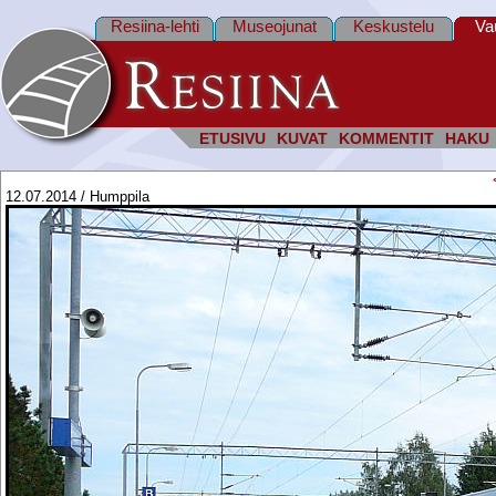
Resiina-lehti
Museojunat
Keskustelu
Va
ETUSIVU
KUVAT
KOMMENTIT
HAKU
12.07.2014 / Humppila