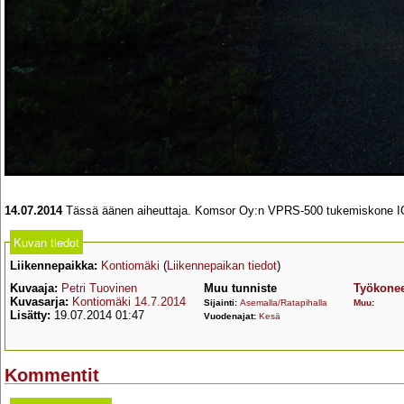
14.07.2014
Tässä äänen aiheuttaja. Komsor Oy:n VPRS-500 tukemiskone IGOR 
Kuvan tiedot
Liikennepaikka:
Kontiomäki
(
Liikennepaikan tiedot
)
Kuvaaja:
Petri Tuovinen
Muu tunniste
Työkonee
Kuvasarja:
Kontiomäki 14.7.2014
Sijainti:
Asemalla/Ratapihalla
Muu
:
Lisätty:
19.07.2014 01:47
Vuodenajat:
Kesä
Kommentit