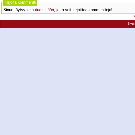
Kirjoita kommentti
Sinun täytyy
kirjautua sisään
, jotta voit kirjoittaa kommentteja!
Sivu